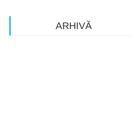
ARHIVĂ
February 2022
(1)
June 2021
(2)
Târgu Mureș, Piața Matei Corvin 3