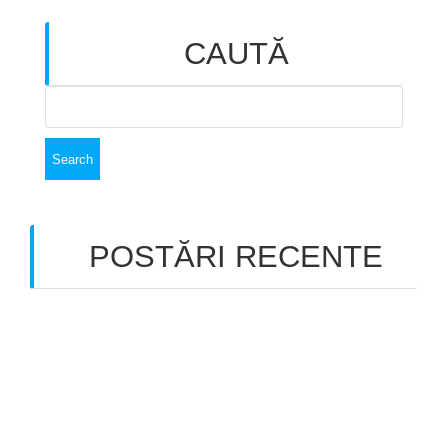
CAUTĂ
Search
for:
POSTĂRI RECENTE
Deții un magazin fizic și vrei să te lansezi online?
RE-start magazinului tău offline cu aplicația
noastră POS Magazin!
CloudBill POS, soluția ta pentru vânzări offline și
online!