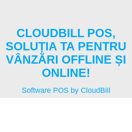
Skip
to
content
CLOUDBILL POS,
SOLUȚIA TA PENTRU
VÂNZĂRI OFFLINE ȘI
ONLINE!
Software POS by CloudBill
CloudBill POS, soluția ta
Post
pentru vânzări offline și